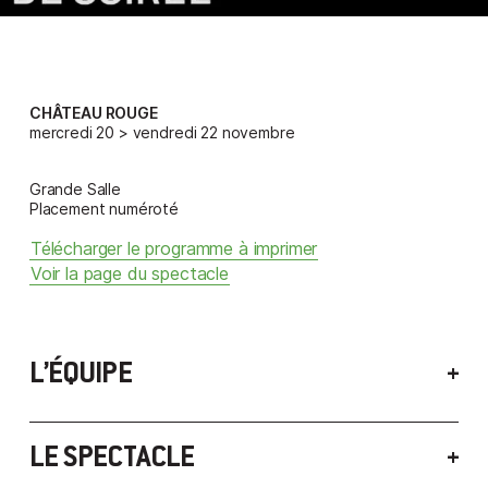
CHÂTEAU ROUGE
mercredi 20 > vendredi 22 novembre
Grande Salle
Placement numéroté
Télécharger le programme à imprimer
Voir la page du spectacle
L’ÉQUIPE
Un spectacle présenté par la Compagnie
LE SPECTACLE
Kourtrajmé