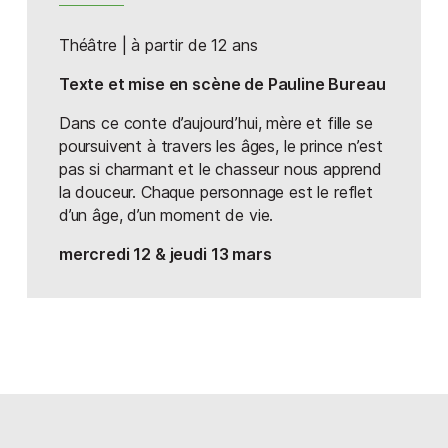
a réunis pendant plusieurs mois. Venus au départ pour
faire du cinéma, l’enseignement dispensé par
Théâtre | à partir de 12 ans
Sébastien Davis, Ludivine Sagnier et l’ensemble des
Texte et mise en scène de Pauline Bureau
intervenants de l’école a approfondi leur désir d’être
des artistes autant que des interprètes, au service de
Dans ce conte d’aujourd’hui, mère et fille se
propositions artistiques ambitieuses et exigeantes.
poursuivent à travers les âges, le prince n’est
pas si charmant et le chasseur nous apprend
Pour ce 1er spectacle, ils sont mis en scène par Cyril
la douceur. Chaque personnage est le reflet
Cotinaut, dont l’expérience sur les ressorts de la
d’un âge, d’un moment de vie.
tragédie antique et classique s’est construite au
travers de formations dispensées en Conservatoires
mercredi 12 & jeudi 13 mars
(Nice, Avignon, St- Denis-de-la-Réunion…) et écoles
supérieures de théâtre (ERAC, ESNAM) ainsi que par
plusieurs spectacles de tragédie antique (Electre et
Antigone de Sophocle ; Oreste et Les Suppliantes
d’Euripide ; Agamemnon d’Eschyle) et classique
(Bérénice de Racine ; Timon d’Athènes et Hamlet de
Shakespeare) joués sur de grandes scènes nationales
françaises.