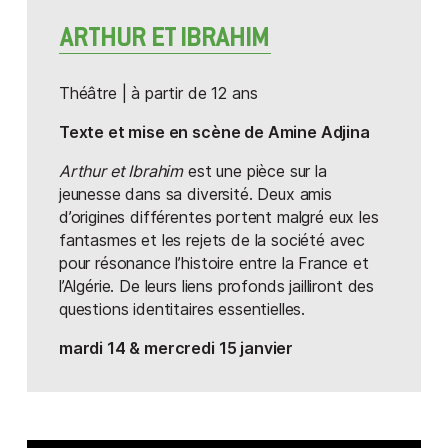
En utilisant d’un côté une méthode de répétition qui
ARTHUR ET IBRAHIM
privilégie le sens avant la lettre, l’organicité avant la
règle, la liberté avant la précision, et d’un autre côté
en choisissant
Andromaque
, une pièce qui met en
Théâtre | à partir de 12 ans
scène des personnages en proie à leurs désirs
violents, leur impuissance et leurs échecs, la
Texte et mise en scène de Amine Adjina
rencontre devient évidente, les corps, personnalités,
Arthur et Ibrahim
est une pièce sur la
singularités des acteurs absorbent la syntaxe
jeunesse dans sa diversité. Deux amis
racinienne et ces personnages d’un autre temps,
d’origines différentes portent malgré eux les
d’une autre époque, d’autres moeurs prennent chair
fantasmes et les rejets de la société avec
dans la réalité du présent.
pour résonance l’histoire entre la France et
l’Algérie. De leurs liens profonds jailliront des
questions identitaires essentielles.
Dans un espace nu, quelques chaises sur le côté,
quelques accessoires, une caméra et un écran, les
mardi 14 & mercredi 15 janvier
acteurs entrent sur scène comme on entre sur un
ring : pour en découdre, par la parole assénée, par
les punchlines dont Racine a le secret, par
l’incarnation la plus concrète qui soit.