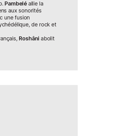
o.
Pambelé
allie la
 la caisse claire.
ens aux sonorités
 n’goni (Andra
c une fusion
a Bilorou
chédélique, de rock et
 tout agrémenté
y), de kora
français,
Roshâni
abolit
 talking
sé dès
Coup de
clavier de Bob
amaïcain, mais
 Antilles avec
ancier, réinjecter
s des West
res, très
thme.
 être enterré en
ux soient jetés
rley s’est
i mènent à la