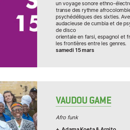
un voyage sonore ethno-électr
les effacer. Fini les lignes de basses, le skank et
transe des rythme afrocolombi
Voici de la guitare (Colin Laroche de Feline), du
psychédéliques des sixties. Ave
Kouyate), du balafon (Adama Dembele et Adam
audacieuse de cumbia et de psy
Dembele), des percussions (Tiemoko Kone), le
de disco
de chœurs (Wendy Engone et Julie Negblé Rem
orientale en farsi, espagnol et 
(Cherif Soumano Mamadou), de violon soku, de
les frontières entre les genres.
drums…
samedi 15 mars
L’introduction d’éléments africains s’était impo
gueule
en 2004, produit par Tyrone Downie, le 
Marley. « On ne fera pas mieux que le reggae j
on sait aussi que les Jamaïcains ont abordé les
l’Afrique dans leur sac ». Il fallait inverser le bal
les effluves du Continent noir dans les apport
Indies. Et nous voici avec un
Acoustic
sans cuiv
VAUDOU GAME
africain dans son phrasé, dans sa force, son ry
Tiken Jah Fakoly savait que Bob Marley voulait
Ethiopie (ce ne fut pas le cas) et que ses cheve
Afro funk
dans le fleuve Congo (ce dont sa veuve Rita Ma
chargée). Au fil des dreadlocks, des fleuves qu
+
Adama Koeta & Arnito