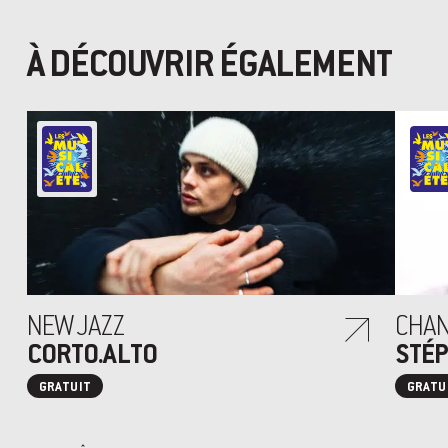
À DÉCOUVRIR ÉGALEMENT
NEW JAZZ
CHA
CORTO.ALTO
STÉP
GRATUIT
GRATU