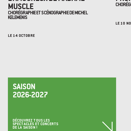
MUSCLE
CHORÉGR
CHORÉGRAPHIE ET SCÉNOGRAPHIE DE MICHEL
KELEMENIS
LE 10 N
LE 14 OCTOBRE
SAISON
2026-2027
DÉCOUVREZ TOUS LES
SPECTACLES ET CONCERTS
DE LA SAISON !