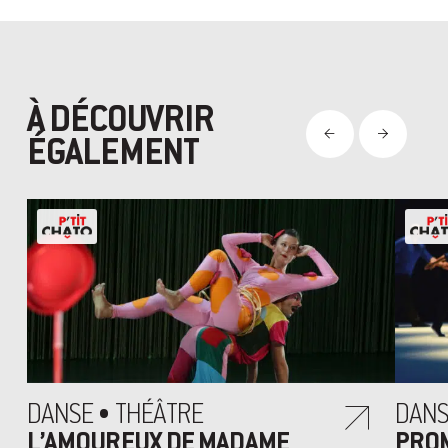
À DÉCOUVRIR
ÉGALEMENT
DANSE • THÉÂTRE
DAN
L’AMOUREUX DE MADAME
PROM