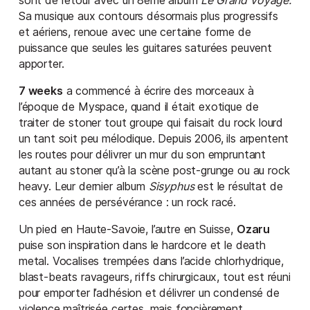
sont de retour avec un 8ème album
Le Grand Voyage.
Sa musique aux contours désormais plus progressifs
et aériens, renoue avec une certaine forme de
puissance que seules les guitares saturées peuvent
apporter.
7 weeks
a commencé à écrire des morceaux à
l’époque de Myspace, quand il était exotique de
traiter de stoner tout groupe qui faisait du rock lourd
un tant soit peu mélodique. Depuis 2006, ils arpentent
les routes pour délivrer un mur du son empruntant
autant au stoner qu’à la scène post-grunge ou au rock
heavy. Leur dernier album
Sisyphus
est le résultat de
ces années de persévérance : un rock racé.
Un pied en Haute-Savoie, l’autre en Suisse,
Ozaru
puise son inspiration dans le hardcore et le death
metal. Vocalises trempées dans l’acide chlorhydrique,
blast-beats ravageurs, riffs chirurgicaux, tout est réuni
pour emporter l’adhésion et délivrer un condensé de
violence maîtrisée certes, mais foncièrement