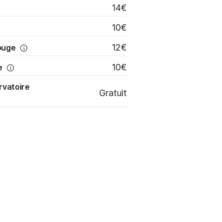
14€
10€
12€
ouge
10€
e
rvatoire
Gratuit