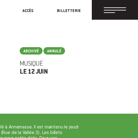
ACCÈS
BILLETTERIE
ARCHIVÉ
ANNULÉ
MUSIQUE
LE 12 JUIN
lé à Annemasse. Il est maintenu le jeudi
(Rue de la Vallée 3). Les billets
s pour cette date. Pour vos