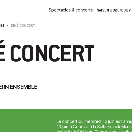
Spectacles & concerts
SAISON 2026/2027
LES
CINÉ CONCERT
É CONCERT
ERN ENSEMBLE
Le concert du mercredi 12 juin est annu
13 juin à Genève à la Salle Franck Marin 
achetés à Château Rouge, sont valable