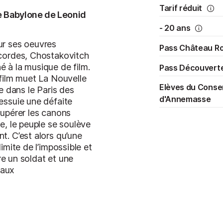
Tarif réduit
le Babylone de Leonid
- 20 ans
ur ses oeuvres
Pass Château R
 cordes, Chostakovitch
 à la musique de film.
Pass Découvert
 film muet La Nouvelle
Elèves du Conse
ue dans le Paris des
d'Annemasse
essuie une défaite
cupérer les canons
e, le peuple se soulève
t. C’est alors qu’une
imite de l’impossible et
tre un soldat et une
 aux