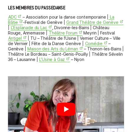
LES MEMBRES DU PASSEDANSE
ADC
– Association pour la danse contemporaine |
La
Bâtie
-Festival de Genève |
Grand Théâtre de Genève
|
L’Esplanade du Lac
, Divonne-les-Bains | Château
Rouge, Annemasse |
Théâtre Forum
Meyrin | Festival
Antigel
| TU – Théâtre de l’Usine | Vernier Culture – Ville
de Vernier | Fête de la Danse Genève |
Comédie
–
Genève |
Maison des Arts du Léman
– Thonon-les-Bains |
Théâtre Le Bordeau – Saint-Genis-Pouilly | Théâtre Sévelin
36 – Lausanne |
L’Usine à Gaz
– Nyon